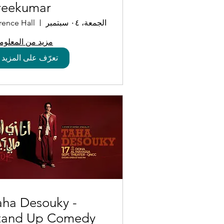
reekumar
الجمعة، ٠٤ سبتمبر
مزيد من المعلوم
تعرّف على المزيد
aha Desouky -
tand Up Comedy