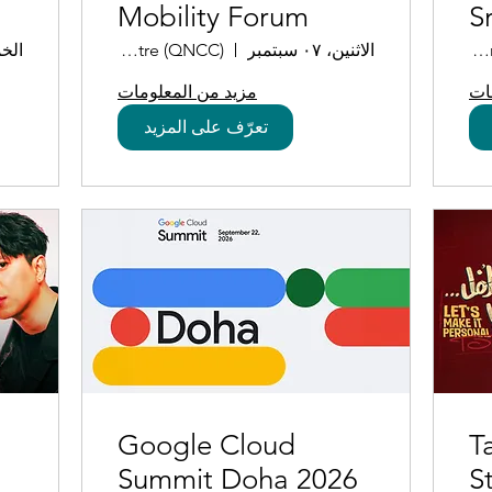
Mobility Forum
S
2026
Conference Hall
الاثنين، ٠٧ سبتمبر
Qatar National Convention Centre (QNCC)
الخميس
ات
مزيد من المعلومات
تعرّف على المزيد
Google Cloud
T
Summit Doha 2026
S