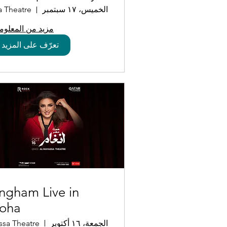
how in Doha
الخميس، ١٧ سبتمبر
مزيد من المعلوم
تعرّف على المزيد
ngham Live in
oha
الجمعة، ١٦ أكتوبر