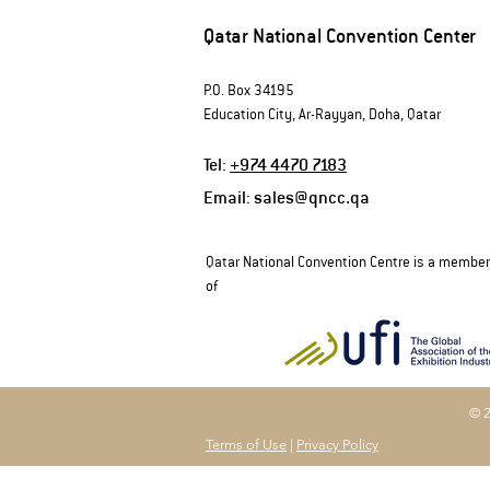
Qatar National Convention Center
P.O. Box 34195
Education City, Ar-Rayyan, Doha, Qatar
Tel:
+974 4470 7183
Email:
sales@qncc.qa
Qatar National Convention Centre is a member
of
Terms of Use
|
Privacy Policy