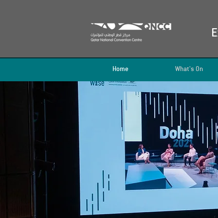
E
Home
What's On