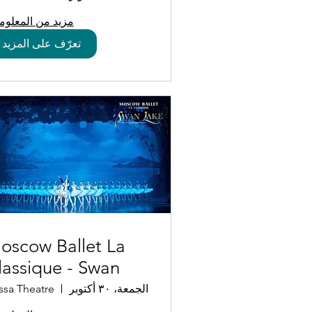
مزيد من المعلوم
تعرّف على المزيد
oscow Ballet La
lassique - Swan
ake
الجمعة، ٣٠ أكتوبر